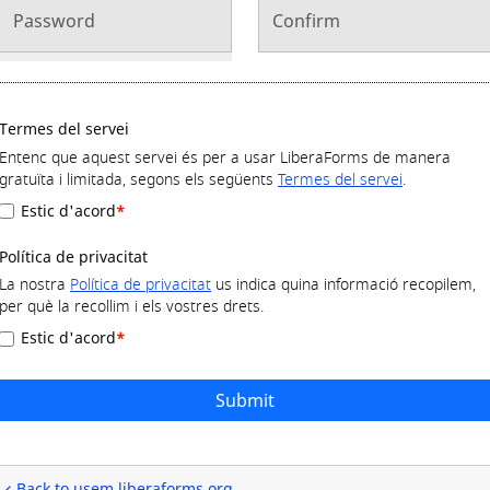
Password
Confirm
Termes del servei
Entenc que aquest servei és per a usar LiberaForms de manera
gratuïta i limitada, segons els següents
Termes del servei
.
Estic d'acord
Política de privacitat
La nostra
Política de privacitat
us indica quina informació recopilem,
per què la recollim i els vostres drets.
Estic d'acord
Submit
Back to usem.liberaforms.org